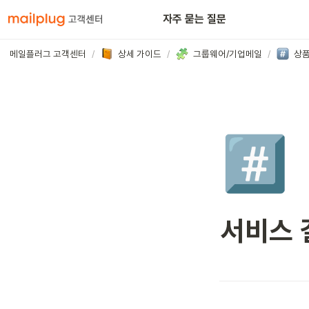
아웃룩
자주 묻는 질문
메일플러그 고객센터
/
상세 가이드
/
그룹웨어/기업메일
/
상품
#️⃣
서비스 