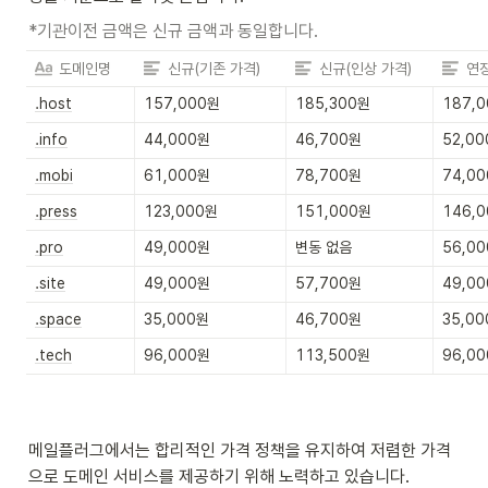
*기관이전 금액은 신규 금액과 동일합니다.
도메인명
신규(기존 가격)
신규(인상 가격)
연장
.host
157,000원
185,300원
187,
.info
44,000원
46,700원
52,0
.mobi
61,000원
78,700원
74,0
.press
123,000원
151,000원
146,
.pro
49,000원
변동 없음
56,0
.site
49,000원
57,700원
49,0
.space
35,000원
46,700원
35,0
.tech
96,000원
113,500원
96,0
메일플러그에서는 합리적인 가격 정책을 유지하여 저렴한 가격
으로 도메인 서비스를 제공하기 위해 노력하고 있습니다.