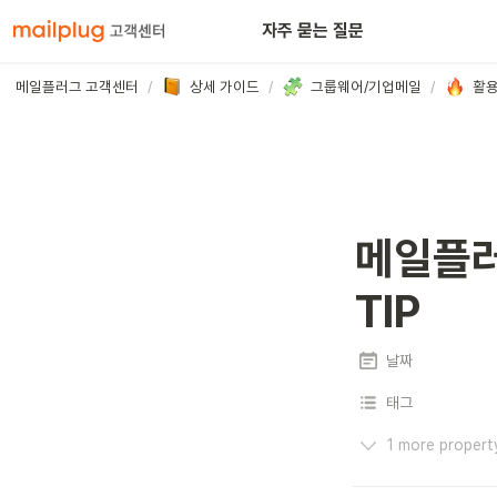
아웃룩
자주 묻는 질문
메일플러그 고객센터
/
상세 가이드
/
그룹웨어/기업메일
/
활
메일플러
TIP
날짜
태그
1 more propert