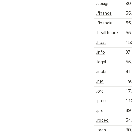
.design
80
.finance
55
.financial
55
.healthcare
55
.host
15
.info
37
.legal
55
.mobi
41
.net
19
.org
17
.press
11
.pro
49
.rodeo
54
.tech
80